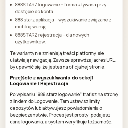
888STARZ logowanie – forma używana przy
dostępie do konta.
888 starz aplikacja – wyszukiwanie związane z
mobilną wersją.
888STARZ rejestracja – dla nowych
użytkowników.
Te warianty nie zmieniają treści platformy, ale
ułatwiają nawigację. Zawsze sprawdzaj adres URL,
by upewnić się, że jesteś na oficjalnej stronie.
Przejście z wyszukiwania do sekcji
Logowanie i Rejestracja
Po wpisaniu "888 starz logowanie" trafisz na stronę
z linkiem do Logowanie. Tam ustawisz limity
depozytów lub aktywujesz powiadomienia o
bezpieczeństwie. Proces jest prosty: podajesz
dane logowania, a system weryfikuje tożsamość.