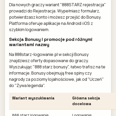
Dla nowych graczy wariant "888STARZ rejestracja"
prowadzi do Rejestracja. Wypełniasz formularz,
potwierdzasz konto i możesz przejść do Bonusy.
Platforma oferuje aplikacje na Android i iOS z
szybkim logowaniem.
Sekcja Bonusy i promocje pod różnymi
wariantami nazwy
Na 888starz-logowanie.pl w sekcji Bonusy
znajdziesz oferty dopasowane do graczy.
Wyszukując "888 starz bonusy", łatwo trafisz na te
informacje. Bonusy obejmują free spiny czy
nagrody za poziomy lojalnościowe, jak od "Uczeń"
do "Żywa legenda".
Wariant wyszukiwania
Główna sekcja
docelowa
888 starz logowanie
Logowanie