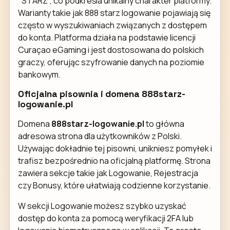
"STARZ", co podkreśla unikalny charakter platformy.
Warianty takie jak 888 starz logowanie pojawiają się
często w wyszukiwaniach związanych z dostępem
do konta. Platforma działa na podstawie licencji
Curaçao eGaming i jest dostosowana do polskich
graczy, oferując szyfrowanie danych na poziomie
bankowym.
Oficjalna pisownia i domena 888starz-
logowanie.pl
Domena
888starz-logowanie.pl
to główna
adresowa strona dla użytkowników z Polski.
Używając dokładnie tej pisowni, unikniesz pomyłek i
trafisz bezpośrednio na oficjalną platformę. Strona
zawiera sekcje takie jak Logowanie, Rejestracja
czy Bonusy, które ułatwiają codzienne korzystanie.
W sekcji Logowanie możesz szybko uzyskać
dostęp do konta za pomocą weryfikacji 2FA lub