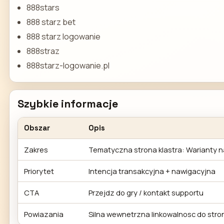
888stars
888 starz bet
888 starz logowanie
888straz
888starz-logowanie.pl
Szybkie informacje
Obszar
Opis
Zakres
Tematyczna strona klastra: Warianty
Priorytet
Intencja transakcyjna + nawigacyjna
CTA
Przejdz do gry / kontakt supportu
Powiazania
Silna wewnetrzna linkowalnosc do str