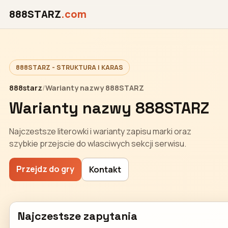
888STARZ
.com
888STARZ - STRUKTURA I KARAS
888starz
/
Warianty nazwy 888STARZ
Warianty nazwy 888STARZ
Najczestsze literowki i warianty zapisu marki oraz
szybkie przejscie do wlasciwych sekcji serwisu.
Przejdz do gry
Kontakt
Najczestsze zapytania