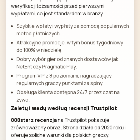
weryfikacji tożsamości przed pierwszymi
wypłatami, co jest standardem w branży.
Szybkie wpłaty i wypłaty za pomocą popularnych
metod płatniczych.
Atrakcyjne promocje, w tym bonus tygodniowy
do 100% w niedzielę.
Dobry wybór gier od znanych dostawców jak
NetEnt czy Pragmatic Play.
Program VIP z 8 poziomami, nagradzający
regularnych graczy punktami za spiny.
Obsługa klienta dostępna 24/7 przez czat na
żywo.
Zalety i wady według recenzji Trustpilot
888starz recenzja
na Trustpilot pokazuje
zrównoważony obraz. Strona działa od 2020 roku i
oferuje solidne warunki dla polskich graczy.