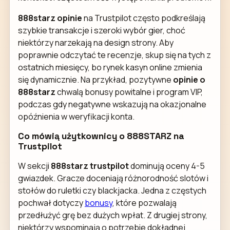
888starz opinie
na Trustpilot często podkreślają
szybkie transakcje i szeroki wybór gier, choć
niektórzy narzekają na design strony. Aby
poprawnie odczytać te recenzje, skup się na tych z
ostatnich miesięcy, bo rynek kasyn online zmienia
się dynamicznie. Na przykład, pozytywne
opinie o
888starz
chwalą bonusy powitalne i program VIP,
podczas gdy negatywne wskazują na okazjonalne
opóźnienia w weryfikacji konta.
Co mówią użytkownicy o 888STARZ na
Trustpilot
W sekcji
888starz trustpilot
dominują oceny 4-5
gwiazdek. Gracze doceniają różnorodność slotów i
stołów do ruletki czy blackjacka. Jedna z częstych
pochwał dotyczy
bonusy
, które pozwalają
przedłużyć grę bez dużych wpłat. Z drugiej strony,
niektórzy wspominają o potrzebie dokładnej