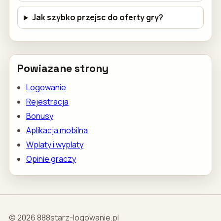
Jak szybko przejsc do oferty gry?
Powiazane strony
Logowanie
Rejestracja
Bonusy
Aplikacja mobilna
Wplaty i wyplaty
Opinie graczy
©
2026
888starz-logowanie.pl