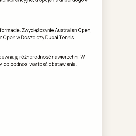
formacie. Zwyciężczynie Australian Open,
tar Open w Dosze czy Dubai Tennis
apewniają różnorodność nawierzchni. W
, co podnosi wartość obstawiania.