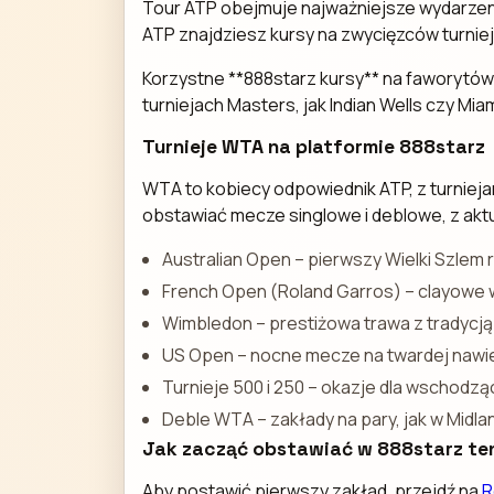
Tour ATP obejmuje najważniejsze wydarzeni
ATP znajdziesz kursy na zwycięzców turni
Korzystne **888starz kursy** na faworytów 
turniejach Masters, jak Indian Wells czy Mi
Turnieje WTA na platformie 888starz
WTA to kobiecy odpowiednik ATP, z turniejam
obstawiać mecze singlowe i deblowe, z aktua
Australian Open – pierwszy Wielki Szlem 
French Open (Roland Garros) – clayowe 
Wimbledon – prestiżowa trawa z tradycją 
US Open – nocne mecze na twardej nawi
Turnieje 500 i 250 – okazje dla wschodzą
Deble WTA – zakłady na pary, jak w Midla
Jak zacząć obstawiać w 888starz ten
Aby postawić pierwszy zakład, przejdź na
R