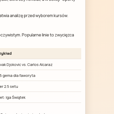
atwia analizę przed wyborem kursów.
eczywistym. Popularne linie to zwycięzca
zykład
vak Djokovic vs. Carlos Alcaraz
.5 gema dla faworyta
er 2.5 setu
set: Iga Świątek