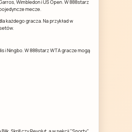
 Garros, Wimbledon i US Open. W 888starz
 pojedyncze mecze.
dla każdego gracza. Na przykład w
 setów.
polis i Ningbo. W 888starz WTA gracze mogą
ik, Skrill czy Revolut, a w sekcji "Sporty"