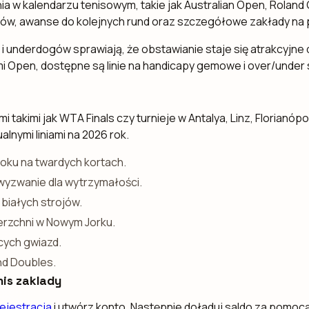
a w kalendarzu tenisowym, takie jak Australian Open, Roland
ejów, awanse do kolejnych rund oraz szczegółowe zakłady na
i underdogów sprawiają, że obstawianie staje się atrakcyjne 
ami Open, dostępne są linie na handicapy gemowe i over/under
i takimi jak WTA Finals czy turnieje w Antalya, Linz, Florianó
lnymi liniami na 2026 rok.
roku na twardych kortach.
wyzwanie dla wytrzymałości.
białych strojów.
erzchni w Nowym Jorku.
cych gwiazd.
nd Doubles.
is zaklady
ejestracja
i utwórz konto. Następnie doładuj saldo za pomocą Bl