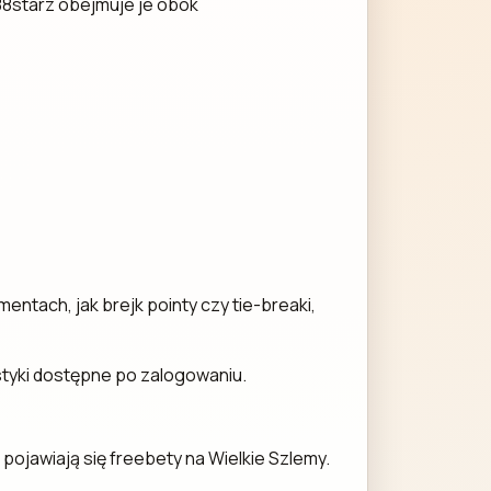
88starz obejmuje je obok
ntach, jak brejk pointy czy tie-breaki,
tystyki dostępne po zalogowaniu.
pojawiają się freebety na Wielkie Szlemy.