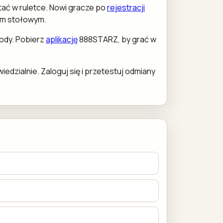
ać w ruletce. Nowi gracze po
rejestracji
om stołowym.
rody. Pobierz
aplikację
888STARZ, by grać w
edzialnie. Zaloguj się i przetestuj odmiany