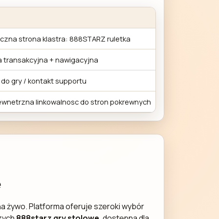
zna strona klastra: 888STARZ ruletka
a transakcyjna + nawigacyjna
 do gry / kontakt supportu
ewnetrzna linkowalnosc do stron pokrewnych
e
na żywo. Platforma oferuje szeroki wybór
szych
888starz gry stolowe
, dostępna dla