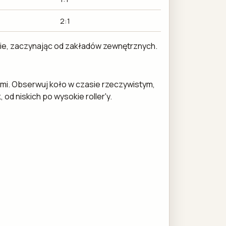
2:1
e, zaczynając od zakładów zewnętrznych.
ami. Obserwuj koło w czasie rzeczywistym,
od niskich po wysokie roller'y.