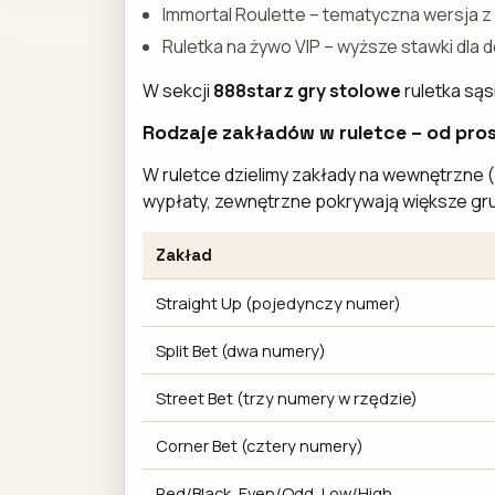
Immortal Roulette – tematyczna wersja z 
Ruletka na żywo VIP – wyższe stawki dla
W sekcji
888starz gry stolowe
ruletka sąs
Rodzaje zakładów w ruletce – od pr
W ruletce dzielimy zakłady na wewnętrzne 
wypłaty, zewnętrzne pokrywają większe grup
Zakład
Straight Up (pojedynczy numer)
Split Bet (dwa numery)
Street Bet (trzy numery w rzędzie)
Corner Bet (cztery numery)
Red/Black, Even/Odd, Low/High