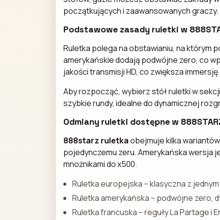
początkujących i zaawansowanych graczy.
Podstawowe zasady ruletki w 888ST
Ruletka polega na obstawianiu, na którym po
amerykańskie dodają podwójne zero, co w
jakości transmisji HD, co zwiększa immersję 
Aby rozpocząć, wybierz stół ruletki w sekcj
szybkie rundy, idealne do dynamicznej rozg
Odmiany ruletki dostępne w 888STAR
888starz ruletka
obejmuje kilka wariantów
pojedynczemu zeru. Amerykańska wersja jes
mnożnikami do x500.
Ruletka europejska – klasyczna z jednym
Ruletka amerykańska – podwójne zero, d
Ruletka francuska – reguły La Partage i 