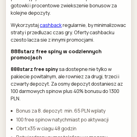
gotowki i procentowe zwiekszenie bonusow za
kolejne depozyty.
Wykorzystaj
cashback
regularnie, by minimalizowac
straty i przedluzac czas gry. Oferty cashbacku
czesto lacza sie z innymi promocjami.
888starz free spiny w codziennych
promocjach
888starz free spiny
sa dostepne nie tylko w
pakiecie powitalnym, ale rowniez za drugi, trzeci i
czwarty depozyt. Za osmy depozyt dostaniesz az
100 darmowych spinow plus 40% bonusu do 1300
PLN.
Bonus za 8. depozyt: min. 65 PLN wplaty
100 free spinow natychmiast po aktywacji
Obrt x35 w ciagu 48 godzin