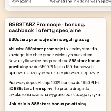
Powiazania
Wewnetrzne linki do najwazniejszyc
888STARZ Promocje - bonusy,
cashback i oferty specjalne
888starz promocje dla nowych graczy
Aktualne
888starz promocje
to idealny start dla
kazdego, kto chce grac z wiekszym budzetem.
Nowi uzytkownicy moga odebrac
888starz bonus
powitalny
az do 6500 PLN plus 150 darmowych
spinow rozlozonych na cztery pierwsze depozyty.
Pierwszy depozyt daje 100% bonusu do 1950 PLN i
30
888starz free spiny
. To prosta droga do
zwiekszenia szans na wygrane bez duzego ryzyka.
Jak dziala 888starz bonus powitalny