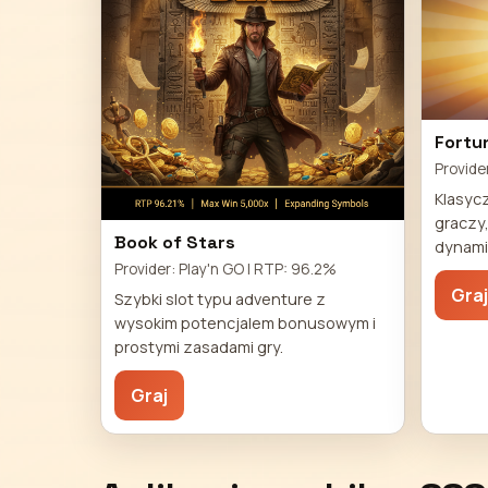
Fortun
Provide
Klasycz
graczy,
Book of Stars
dynamik
Provider: Play'n GO | RTP: 96.2%
Graj
Szybki slot typu adventure z
wysokim potencjalem bonusowym i
prostymi zasadami gry.
Graj