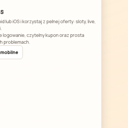
OS
 lub iOS i korzystaj z pelnej oferty: sloty, live,
.
e logowanie, czytelny kupon oraz prosta
h problemach.
 mobilne