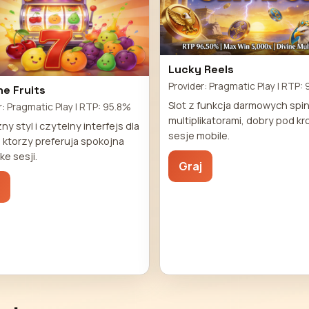
Lucky Reels
Provider: Pragmatic Play | RTP:
e Fruits
Slot z funkcja darmowych spin
r: Pragmatic Play | RTP: 95.8%
multiplikatorami, dobry pod kr
ny styl i czytelny interfejs dla
sesje mobile.
 ktorzy preferuja spokojna
e sesji.
Graj