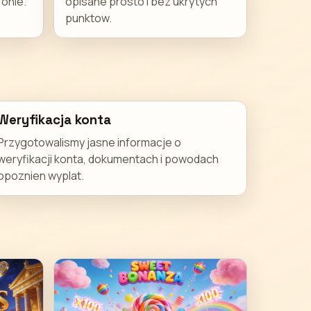
fonie.
opisane prosto i bez ukrytych
punktow.
Weryfikacja konta
Przygotowalismy jasne informacje o
weryfikacji konta, dokumentach i powodach
opoznien wyplat.