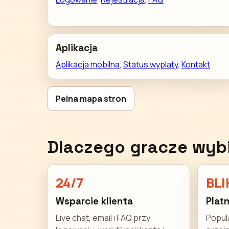
Aplikacja
Aplikacja mobilna
,
Status wyplaty
,
Kontakt
Pelna mapa stron
Dlaczego gracze wyb
24/7
BLI
Wsparcie klienta
Platn
Live chat, email i FAQ przy
Popula