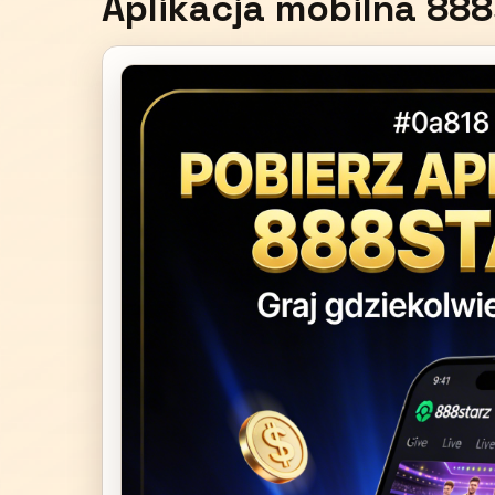
Aplikacja mobilna 888