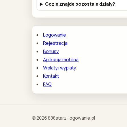
Gdzie znajde pozostale dzialy?
Logowanie
Rejestracja
Bonusy
Aplikacja mobilna
Wplaty i wyplaty
Kontakt
FAQ
©
2026
888starz-logowanie.pl