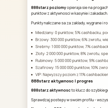
888starz poziomy
opieraja sie na progac
punktow z aktywnosci w kasynie i zakadach
Punkty naliczane sa za zaklady, wygrane i r
Miedziany: 0 punktow, 5% cashbacku, po
Brzowy: 300 000 punktow, 6% zwrotu, wi
Srebrny: 1 000 000 punktow, 7% cashbac
Zloty: 2 000 000 punktow, 8% zwrotu, sp
Rubinowy: 5 000 000 punktow, 9% cashbac
Szafirowy: 15 000 000 punktow, 10% zwrot
VIP: Najwyzszy poziom z 11% cashbackie
888starz aktywnosc i progres
888starz aktywnosc
to klucz do szybkieg
Sprawdzaj postepy w swoim profilu - wszyst