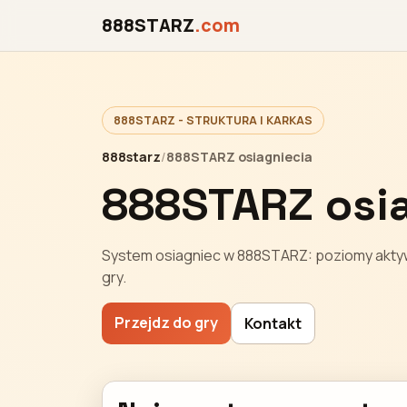
888STARZ
.com
888STARZ - STRUKTURA I KARKAS
888starz
/
888STARZ osiagniecia
888STARZ osi
System osiagniec w 888STARZ: poziomy aktyw
gry.
Przejdz do gry
Kontakt