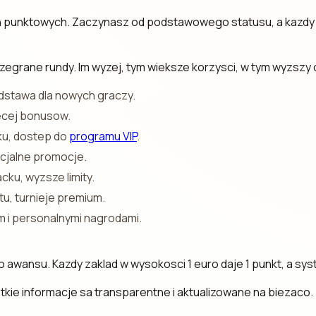
h punktowych. Zaczynasz od podstawowego statusu, a kazdy 
.
ozegrane rundy. Im wyzej, tym wieksze korzysci, w tym wyzszy
dstawa dla nowych graczy.
ecej bonusow.
ku, dostep do
programu VIP
.
ecjalne promocje.
ku, wyzsze limity.
u, turnieje premium.
m i personalnymi nagrodami.
o awansu. Kazdy zaklad w wysokosci 1 euro daje 1 punkt, a sys
kie informacje sa transparentne i aktualizowane na biezaco.