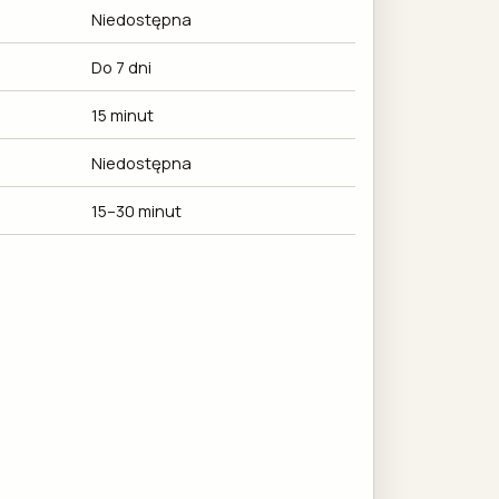
Niedostępna
Do 7 dni
15 minut
Niedostępna
15–30 minut