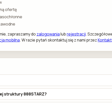
w
ną ofertę
czasochłonne
 zawodne
ormie, zapraszamy do
zalogowania
lub
rejestracji
. Szczegółowe
cja mobilna
. W razie pytań skontaktuj się z nami przez
Kontakt
nej struktury 888STARZ?