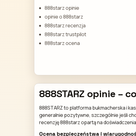
888starz opinie
opinie o 888starz
888starz recenzja
888starz trustpilot
888starz ocena
888STARZ opinie – c
888STARZ to platforma bukmacherska i kasyn
generalnie pozytywne, szczególnie jeśli cho
recenzję 888starz opartą na doświadczeni
Ocena bezpieczeństwa i wiarygodnoś