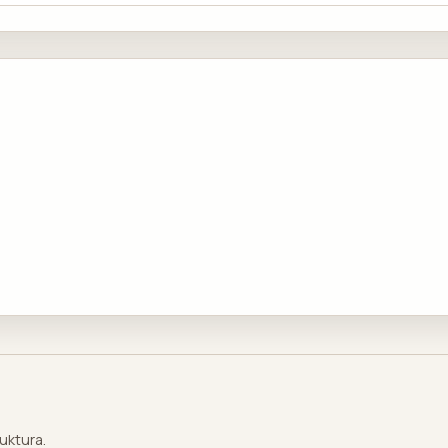
uktura.