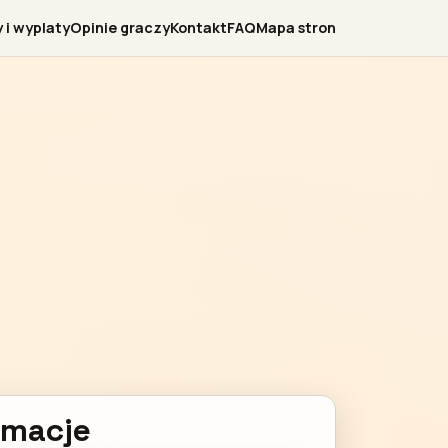
 i wyplaty
Opinie graczy
Kontakt
FAQ
Mapa stron
rmacje