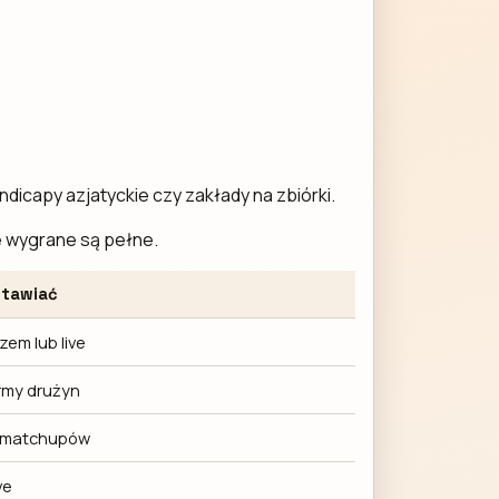
capy azjatyckie czy zakłady na zbiórki.
e wygrane są pełne.
stawiać
em lub live
rmy drużyn
e matchupów
ve