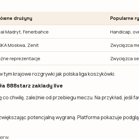
łówne drużyny
Popularne ry
al Madryt, Fenerbahce
Handicap, ov
KA Moskwa, Zenit
Zwycięzca me
żne reprezentacje
Zwycięzca set
, w tym krajowe rozgrywki jak polska liga koszykówki.
ła 888starz zaklady live
ę co chwilę, zależnie od przebiegu meczu. Na przykład, jeśli faw
większając potencjalną wygraną. Platforma pokazuje podgląd
zerw.