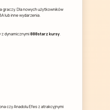
na graczy. Dla nowych użytkowników
A lub inne wydarzenia.
dy z dynamicznymi
888starz kursy
.
ona czy Anadolu Efes z atrakcyjnymi