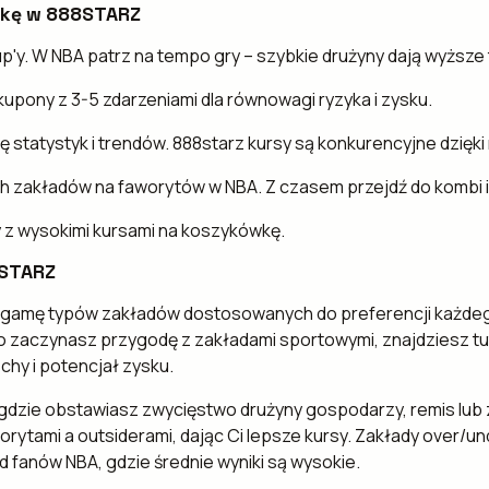
wkę w 888STARZ
up'y. W NBA patrz na tempo gry – szybkie drużyny dają wyższe t
j kupony z 3-5 zdarzeniami dla równowagi ryzyka i zysku.
ę statystyk i trendów. 888starz kursy są konkurencyjne dzięki
h zakładów na faworytów w NBA. Z czasem przejdź do kombi i 
 z wysokimi kursami na koszykówkę.
8STARZ
amę typów zakładów dostosowanych do preferencji każdego 
 zaczynasz przygodę z zakładami sportowymi, znajdziesz tu
chy i potencjał zysku.
 gdzie obstawiasz zwycięstwo drużyny gospodarzy, remis lub 
ytami a outsiderami, dając Ci lepsze kursy. Zakłady over/un
 fanów NBA, gdzie średnie wyniki są wysokie.