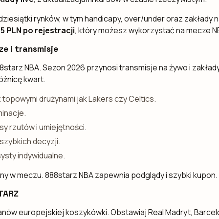
ziesiątki rynków, w tym handicapy, over/under oraz zakłady 
 PLN po rejestracji
, który możesz wykorzystać na mecze NB
e i transmisje
88starz NBA. Sezon 2026 przynosi transmisje na żywo i zakła
óżnicę kwart.
topowymi drużynami jak Lakers czy Celtics.
minacje.
sy rzutów i umiejętności.
 szybkich decyzji.
systy indywidualne.
zmiany w meczu. 888starz NBA zapewnia podglądy i szybki kupon.
STARZ
fanów europejskiej koszykówki. Obstawiaj Real Madryt, Barcel