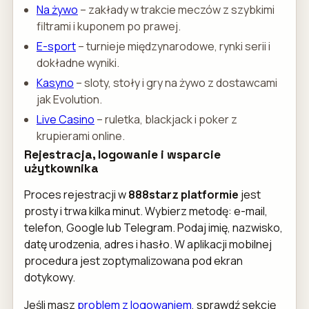
Na żywo
– zakłady w trakcie meczów z szybkimi
filtrami i kuponem po prawej.
E-sport
– turnieje międzynarodowe, rynki serii i
dokładne wyniki.
Kasyno
– sloty, stoły i gry na żywo z dostawcami
jak Evolution.
Live Casino
– ruletka, blackjack i poker z
krupierami online.
Rejestracja, logowanie i wsparcie
użytkownika
Proces rejestracji w
888starz platformie
jest
prosty i trwa kilka minut. Wybierz metodę: e-mail,
telefon, Google lub Telegram. Podaj imię, nazwisko,
datę urodzenia, adres i hasło. W aplikacji mobilnej
procedura jest zoptymalizowana pod ekran
dotykowy.
Jeśli masz
problem z logowaniem
, sprawdź sekcję