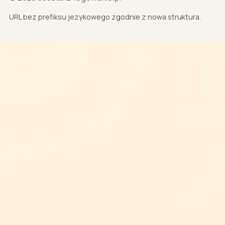
URL bez prefiksu jezykowego zgodnie z nowa struktura.