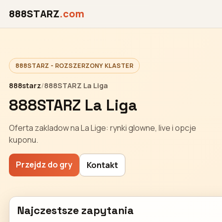
888STARZ
.com
888STARZ - ROZSZERZONY KLASTER
888starz
/
888STARZ La Liga
888STARZ La Liga
Oferta zakladow na La Lige: rynki glowne, live i opcje
kuponu.
Przejdz do gry
Kontakt
Najczestsze zapytania