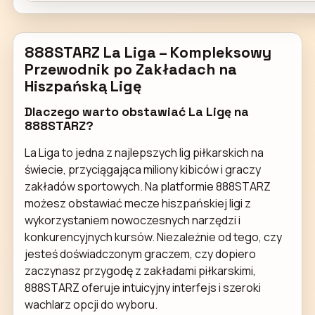
888STARZ La Liga – Kompleksowy
Przewodnik po Zakładach na
Hiszpańską Ligę
Dlaczego warto obstawiać La Ligę na
888STARZ?
La Liga to jedna z najlepszych lig piłkarskich na
świecie, przyciągająca miliony kibiców i graczy
zakładów sportowych. Na platformie 888STARZ
możesz obstawiać mecze hiszpańskiej ligi z
wykorzystaniem nowoczesnych narzędzi i
konkurencyjnych kursów. Niezależnie od tego, czy
jesteś doświadczonym graczem, czy dopiero
zaczynasz przygodę z zakładami piłkarskimi,
888STARZ oferuje intuicyjny interfejs i szeroki
wachlarz opcji do wyboru.