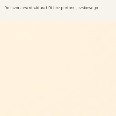
Rozszerzona struktura URL bez prefiksu jezykowego.