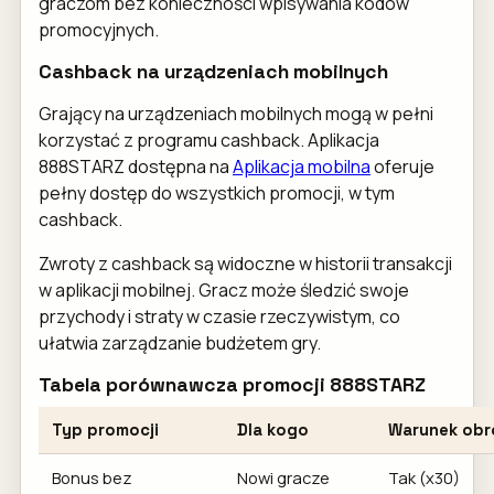
graczom bez konieczności wpisywania kodów
promocyjnych.
Cashback na urządzeniach mobilnych
Grający na urządzeniach mobilnych mogą w pełni
korzystać z programu cashback. Aplikacja
888STARZ dostępna na
Aplikacja mobilna
oferuje
pełny dostęp do wszystkich promocji, w tym
cashback.
Zwroty z cashback są widoczne w historii transakcji
w aplikacji mobilnej. Gracz może śledzić swoje
przychody i straty w czasie rzeczywistym, co
ułatwia zarządzanie budżetem gry.
Tabela porównawcza promocji 888STARZ
Typ promocji
Dla kogo
Warunek obr
Bonus bez
Nowi gracze
Tak (x30)