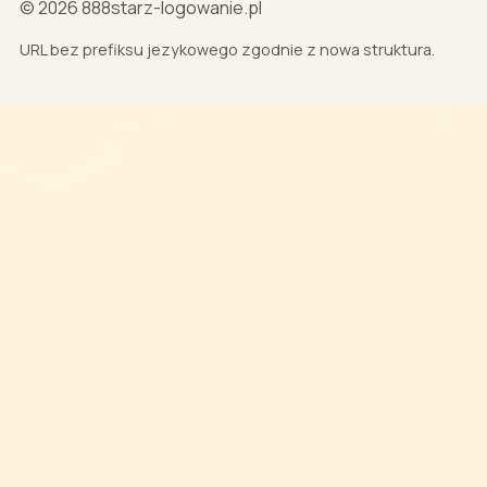
©
2026
888starz-logowanie.pl
URL bez prefiksu jezykowego zgodnie z nowa struktura.