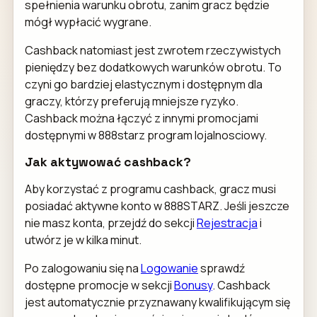
spełnienia warunku obrotu, zanim gracz będzie
mógł wypłacić wygrane.
Cashback natomiast jest zwrotem rzeczywistych
pieniędzy bez dodatkowych warunków obrotu. To
czyni go bardziej elastycznym i dostępnym dla
graczy, którzy preferują mniejsze ryzyko.
Cashback można łączyć z innymi promocjami
dostępnymi w 888starz program lojalnosciowy.
Jak aktywować cashback?
Aby korzystać z programu cashback, gracz musi
posiadać aktywne konto w 888STARZ. Jeśli jeszcze
nie masz konta, przejdź do sekcji
Rejestracja
i
utwórz je w kilka minut.
Po zalogowaniu się na
Logowanie
sprawdź
dostępne promocje w sekcji
Bonusy
. Cashback
jest automatycznie przyznawany kwalifikującym się