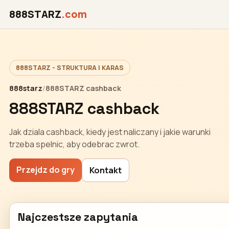
888STARZ
.com
888STARZ - STRUKTURA I KARAS
888starz
/
888STARZ cashback
888STARZ cashback
Jak dziala cashback, kiedy jest naliczany i jakie warunki
trzeba spelnic, aby odebrac zwrot.
Przejdz do gry
Kontakt
Najczestsze zapytania