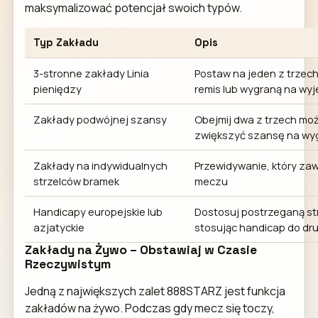
maksymalizować potencjał swoich typów.
Typ Zakładu
Opis
3-stronne zakłady Linia
Postaw na jeden z trzech
pieniędzy
remis lub wygraną na wyj
Zakłady podwójnej szansy
Obejmij dwa z trzech mo
zwiększyć szansę na wy
Zakłady na indywidualnych
Przewidywanie, który zaw
strzelców bramek
meczu
Handicapy europejskie lub
Dostosuj postrzeganą st
azjatyckie
stosując handicap do dr
Zakłady na Żywo – Obstawiaj w Czasie
Rzeczywistym
Jedną z największych zalet 888STARZ jest funkcja
zakładów na żywo. Podczas gdy mecz się toczy,