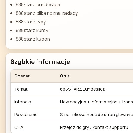
888starz bundesliga
888starz pilka nozna zaklady
888starz typy
888starz kursy
888starz kupon
Szybkie informacje
Obszar
Opis
Temat
888STARZ Bundesliga
Intencja
Nawigacyjna + informacyjna + tran
Powiazanie
Silna linkowalnosc do stron glownyc
CTA
Przejdz do gry / kontakt supportu