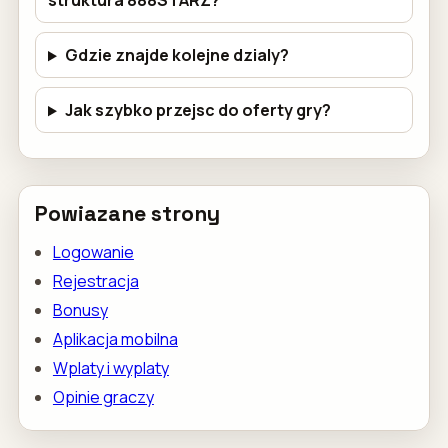
struktura 888STARZ?
Gdzie znajde kolejne dzialy?
Jak szybko przejsc do oferty gry?
Powiazane strony
Logowanie
Rejestracja
Bonusy
Aplikacja mobilna
Wplaty i wyplaty
Opinie graczy