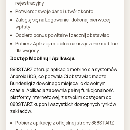
rejestracyjny
Potwierdź swoje dane i utwórz konto
Zaloguj się na Logowanie i dokonaj pierwszej
wpłaty
Odbierz bonus powitalny i zacznij obstawiać
Pobierz Aplikacja mobilna na urządzenie mobilne
dla wygody
Dostęp Mobilny i Aplikacja
888STARZ oferuje aplikacje mobilne dla systemów
Android i iOS, co pozwala Ci obstawiać mecze
Bundesligi z dowolnego miejsca i o dowolnym
czasie. Aplikacja zapewnia pełną funkcjonalność
platformy internetowej, z szybkim dostępem do
888STARZ kupon i wszystkich dostępnych rynków
zakładów.
Pobierz aplikację z oficjalnej strony 888STARZ