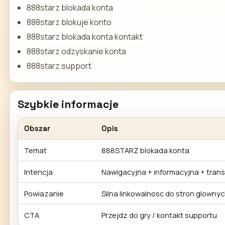
888starz blokada konta
888starz blokuje konto
888starz blokada konta kontakt
888starz odzyskanie konta
888starz support
Szybkie informacje
Obszar
Opis
Temat
888STARZ blokada konta
Intencja
Nawigacyjna + informacyjna + tran
Powiazanie
Silna linkowalnosc do stron glownyc
CTA
Przejdz do gry / kontakt supportu