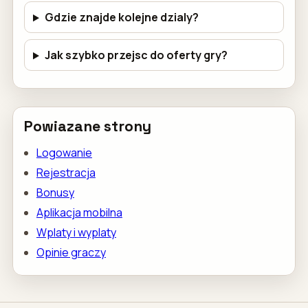
Gdzie znajde kolejne dzialy?
Jak szybko przejsc do oferty gry?
Powiazane strony
Logowanie
Rejestracja
Bonusy
Aplikacja mobilna
Wplaty i wyplaty
Opinie graczy