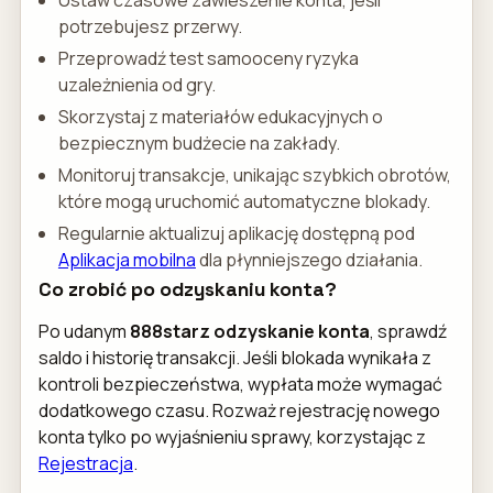
Ustaw czasowe zawieszenie konta, jeśli
potrzebujesz przerwy.
Przeprowadź test samooceny ryzyka
uzależnienia od gry.
Skorzystaj z materiałów edukacyjnych o
bezpiecznym budżecie na zakłady.
Monitoruj transakcje, unikając szybkich obrotów,
które mogą uruchomić automatyczne blokady.
Regularnie aktualizuj aplikację dostępną pod
Aplikacja mobilna
dla płynniejszego działania.
Co zrobić po odzyskaniu konta?
Po udanym
888starz odzyskanie konta
, sprawdź
saldo i historię transakcji. Jeśli blokada wynikała z
kontroli bezpieczeństwa, wypłata może wymagać
dodatkowego czasu. Rozważ rejestrację nowego
konta tylko po wyjaśnieniu sprawy, korzystając z
Rejestracja
.