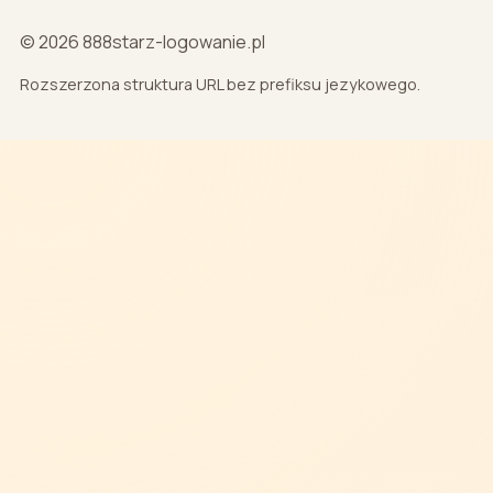
©
2026
888starz-logowanie.pl
Rozszerzona struktura URL bez prefiksu jezykowego.