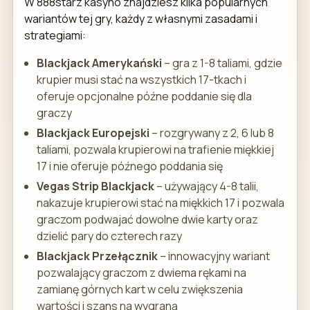
W 888starz kasyno znajdziesz kilka popularnych
wariantów tej gry, każdy z własnymi zasadami i
strategiami:
Blackjack Amerykański
– gra z 1-8 taliami, gdzie
krupier musi stać na wszystkich 17-tkach i
oferuje opcjonalne późne poddanie się dla
graczy
Blackjack Europejski
– rozgrywany z 2, 6 lub 8
taliami, pozwala krupierowi na trafienie miękkiej
17 i nie oferuje późnego poddania się
Vegas Strip Blackjack
– używający 4-8 talii,
nakazuje krupierowi stać na miękkich 17 i pozwala
graczom podwajać dowolne dwie karty oraz
dzielić pary do czterech razy
Blackjack Przełącznik
– innowacyjny wariant
pozwalający graczom z dwiema rękami na
zamianę górnych kart w celu zwiększenia
wartości i szans na wygraną