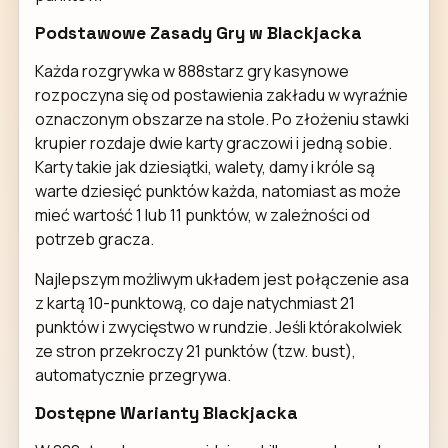
Podstawowe Zasady Gry w Blackjacka
Każda rozgrywka w 888starz gry kasynowe
rozpoczyna się od postawienia zakładu w wyraźnie
oznaczonym obszarze na stole. Po złożeniu stawki
krupier rozdaje dwie karty graczowi i jedną sobie.
Karty takie jak dziesiątki, walety, damy i króle są
warte dziesięć punktów każda, natomiast as może
mieć wartość 1 lub 11 punktów, w zależności od
potrzeb gracza.
Najlepszym możliwym układem jest połączenie asa
z kartą 10-punktową, co daje natychmiast 21
punktów i zwycięstwo w rundzie. Jeśli którakolwiek
ze stron przekroczy 21 punktów (tzw. bust),
automatycznie przegrywa.
Dostępne Warianty Blackjacka