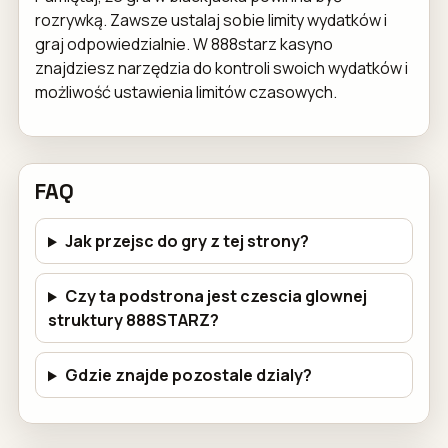
rozrywką. Zawsze ustalaj sobie limity wydatków i
graj odpowiedzialnie. W 888starz kasyno
znajdziesz narzędzia do kontroli swoich wydatków i
możliwość ustawienia limitów czasowych.
FAQ
Jak przejsc do gry z tej strony?
Czy ta podstrona jest czescia glownej
struktury 888STARZ?
Gdzie znajde pozostale dzialy?