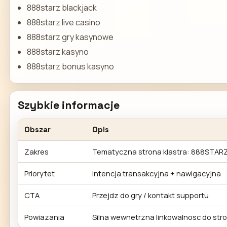
888starz blackjack
888starz live casino
888starz gry kasynowe
888starz kasyno
888starz bonus kasyno
Szybkie informacje
Obszar
Opis
Zakres
Tematyczna strona klastra: 888STARZ
Priorytet
Intencja transakcyjna + nawigacyjna
CTA
Przejdz do gry / kontakt supportu
Powiazania
Silna wewnetrzna linkowalnosc do str