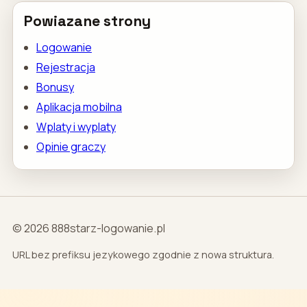
Powiazane strony
Logowanie
Rejestracja
Bonusy
Aplikacja mobilna
Wplaty i wyplaty
Opinie graczy
©
2026
888starz-logowanie.pl
URL bez prefiksu jezykowego zgodnie z nowa struktura.