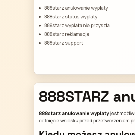
888starz anulowanie wyplaty
888starz status wyplaty
888starz wyplata nie przyszla
888starz reklamacja
888starz support
888STARZ an
888starz anulowanie wyplaty
jest możliw
cofnięcie wniosku przed przetworzeniem pr
Kiedy możesz anulo