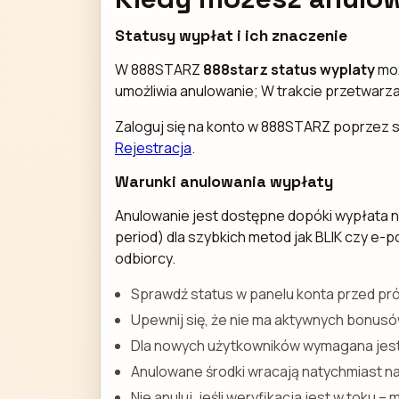
Statusy wypłat i ich znaczenie
W 888STARZ
888starz status wyplaty
moż
umożliwia anulowanie; W trakcie przetwarza
Zaloguj się na konto w 888STARZ poprzez 
Rejestracja
.
Warunki anulowania wypłaty
Anulowanie jest dostępne dopóki wypłata n
period) dla szybkich metod jak BLIK czy e-po
odbiorcy.
Sprawdź status w panelu konta przed pr
Upewnij się, że nie ma aktywnych bonusó
Dla nowych użytkowników wymagana jest 
Anulowane środki wracają natychmiast na
Nie anuluj, jeśli weryfikacja jest w toku 