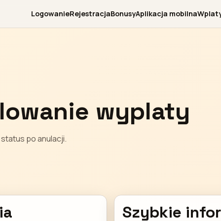
Logowanie
Rejestracja
Bonusy
Aplikacja mobilna
Wplaty
lowanie wyplaty
status po anulacji.
ia
Szybkie info