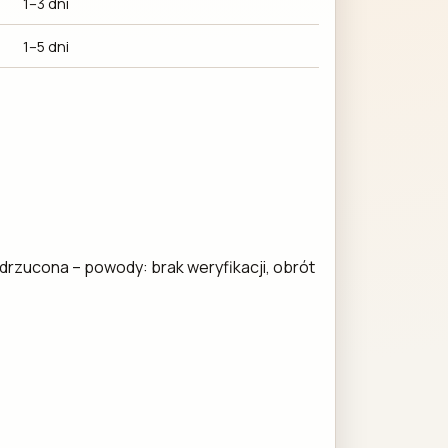
1–3 dni
1–5 dni
i odrzucona – powody: brak weryfikacji, obrót