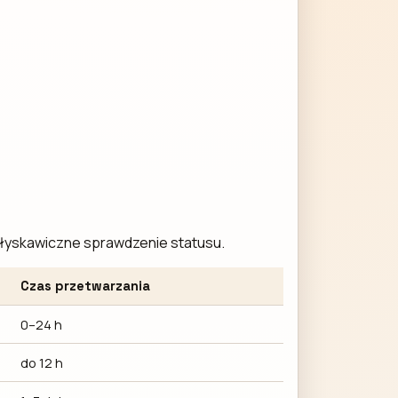
błyskawiczne sprawdzenie statusu.
Czas przetwarzania
0–24 h
do 12 h