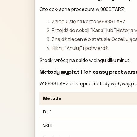
Oto dokładna procedura w 888STARZ:
Zaloguj się na konto w 888STARZ.
Przejdź do sekcji "Kasa" lub "Historia 
Znajdź zlecenie o statusie Oczekująca
Kliknij "Anuluj" i potwierdź.
Środki wrócą na saldo w ciągu kilku minut.
Metody wypłat i ich czasy przetwarz
W 888STARZ dostępne metody wpływają na s
Metoda
BLIK
Skrill